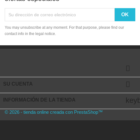
You may unsubscribe at any moment. For that purpose, please find our
contact info in the legal notice.


SU CUENTA
key
INFORMACIÓN DE LA TIENDA
© 2026 - tienda online creada con PrestaShop™