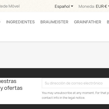

Rede Móvel
Español
Moneda:
EUR €
O
INGREDIENTES
BRAUMEISTER
GRAINFATHER
uestras
 y ofertas
You may unsubscribe at any moment. For that p
contact info in the legal notice.