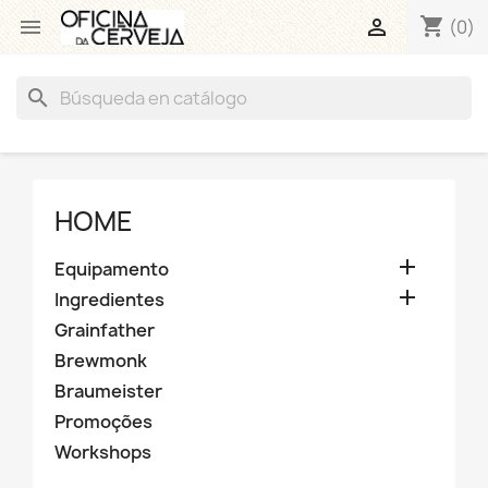
shopping_cart


(0)
search
HOME

Equipamento

Ingredientes
Grainfather
Brewmonk
Braumeister
Promoções
Workshops