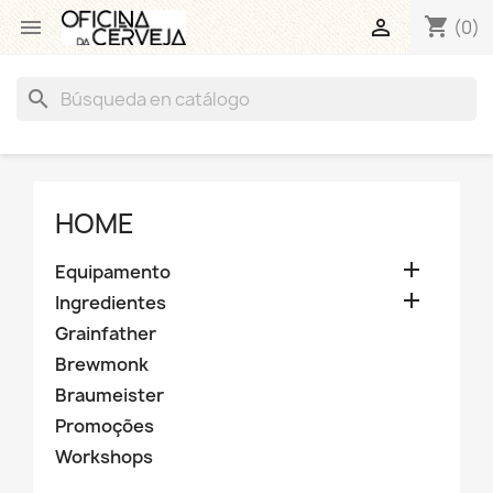
shopping_cart


(0)
search
HOME

Equipamento

Ingredientes
Grainfather
Brewmonk
Braumeister
Promoções
Workshops