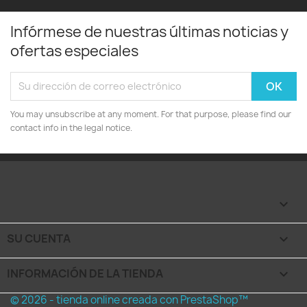
Infórmese de nuestras últimas noticias y
ofertas especiales
You may unsubscribe at any moment. For that purpose, please find our
contact info in the legal notice.

SU CUENTA

INFORMACIÓN DE LA TIENDA
keyboard_arrow_down
© 2026 - tienda online creada con PrestaShop™