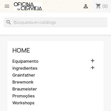
shopping_cart


(0)
search
HOME

Equipamento

Ingredientes
Grainfather
Brewmonk
Braumeister
Promoções
Workshops