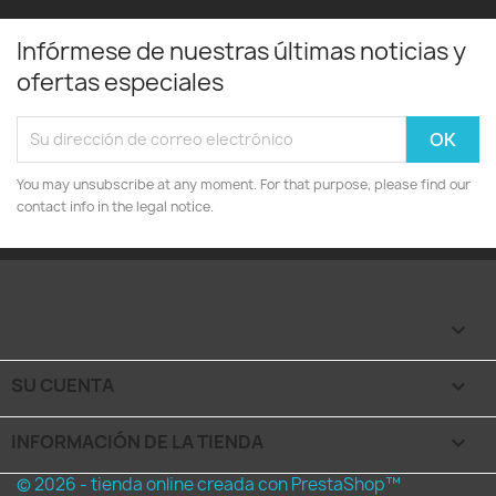
Infórmese de nuestras últimas noticias y
ofertas especiales
You may unsubscribe at any moment. For that purpose, please find our
contact info in the legal notice.

SU CUENTA

INFORMACIÓN DE LA TIENDA
keyboard_arrow_down
© 2026 - tienda online creada con PrestaShop™