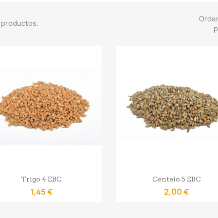
Orde
 productos.
p
Vista rápida
Vista rápida


Trigo 4 EBC
Centeio 5 EBC
1,45 €
2,00 €