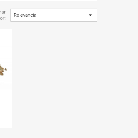
nar

Relevancia
or: