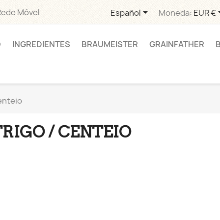

Rede Móvel
Español
Moneda:
EUR €
O
INGREDIENTES
BRAUMEISTER
GRAINFATHER
enteio
TRIGO / CENTEIO