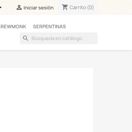
shopping_cart


Carrito
(0)
Iniciar sesión
BREWMONK
SERPENTINAS
search