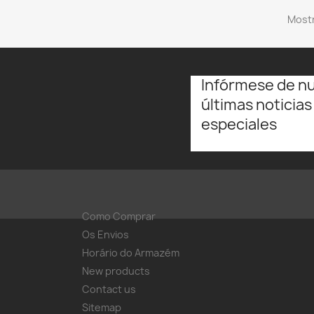
Mostr
Infórmese de n
últimas noticias
especiales
Como Comprar
Os Envios
Horário do Armazém
New products
Contact us
Sitemap