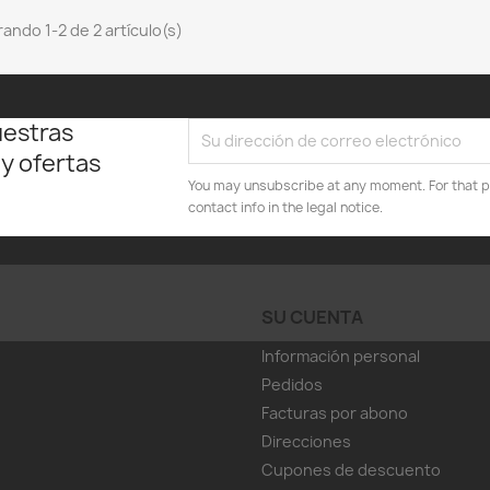
ando 1-2 de 2 artículo(s)
uestras
 y ofertas
You may unsubscribe at any moment. For that p
contact info in the legal notice.
SU CUENTA
Información personal
Pedidos
Facturas por abono
Direcciones
Cupones de descuento