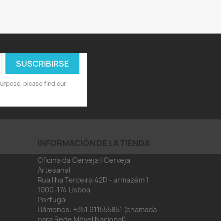
urpose, please find our
INFORMACIÓN DE LA TIENDA
Oficina da Cerveja | Cerveja
Artesanal
Rua Ilha Terceira 42D - armazém 1
1000-174 Lisboa
Portugal
Llámenos:
+351.911555851 (chamada
para Rede Móvel Nacional)