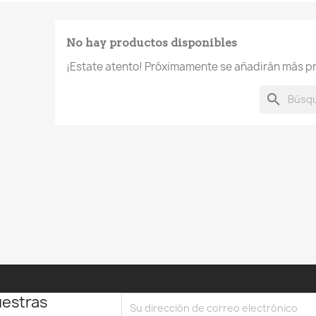
No hay productos disponibles
¡Estate atento! Próximamente se añadirán más p
search
uestras