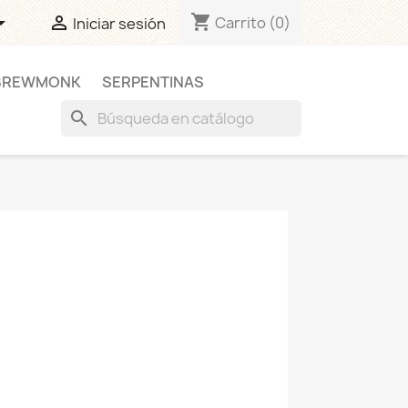
shopping_cart


Carrito
(0)
Iniciar sesión
BREWMONK
SERPENTINAS
search