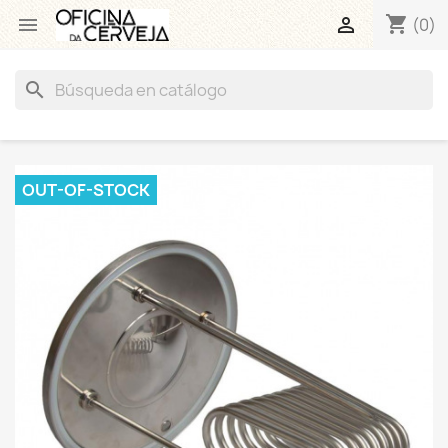
shopping_cart


(0)
search
OUT-OF-STOCK