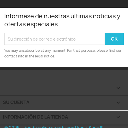
Infórmese de nuestras últimas noticias y
ofertas especiales
You may unsubscribe at any moment. For that purpose, please find our
contact info in the legal notice.

SU CUENTA

INFORMACIÓN DE LA TIENDA
keyboard_arrow_down
© 2026 - tienda online creada con PrestaShop™