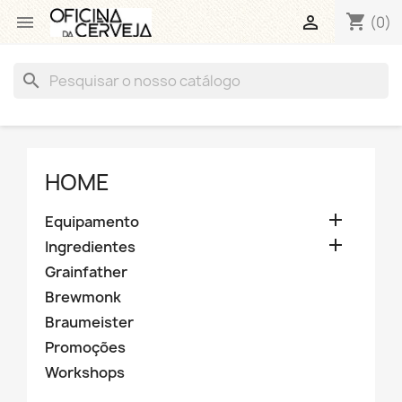
shopping_cart


(0)
search
HOME

Equipamento

Ingredientes
Grainfather
Brewmonk
Braumeister
Promoções
Workshops