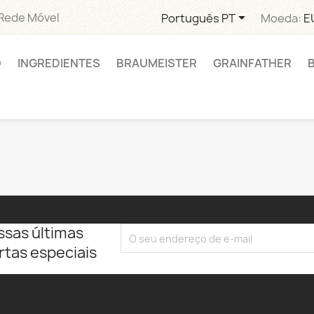

 Rede Móvel
Português PT
Moeda:
E
O
INGREDIENTES
BRAUMEISTER
GRAINFATHER
ssas últimas
rtas especiais