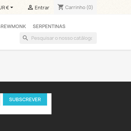
shopping_cart


Carrinho
(0)
UR €
Entrar
BREWMONK
SERPENTINAS
search