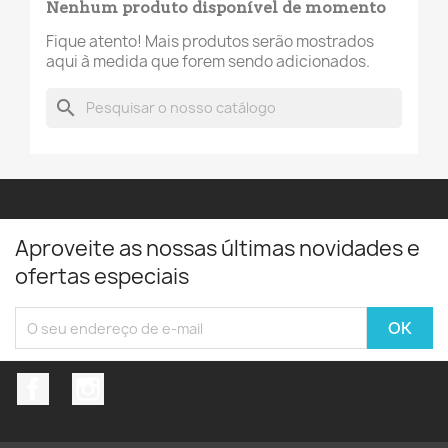
Nenhum produto disponível de momento
Fique atento! Mais produtos serão mostrados
aqui à medida que forem sendo adicionados.
search
Aproveite as nossas últimas novidades e
ofertas especiais
Facebook
Instagram