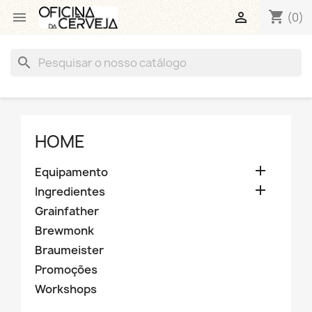
shopping_cart


(0)
search
HOME

Equipamento

Ingredientes
Grainfather
Brewmonk
Braumeister
Promoções
Workshops