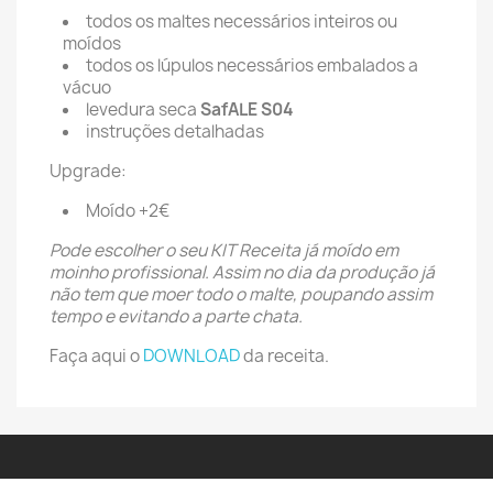
todos os maltes necessários inteiros ou
moídos
todos os lúpulos necessários embalados a
vácuo
levedura seca
SafALE S04
instruções detalhadas
Upgrade:
Moído +2€
Pode escolher o seu KIT Receita já moído em
moinho profissional. Assim no dia da produção já
não tem que moer todo o malte, poupando assim
tempo e evitando a parte chata.
Faça aqui o
DOWNLOAD
da receita.