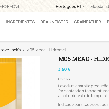

 Rede Móvel
Português PT
Moeda:
E
O
INGREDIENTES
BRAUMEISTER
GRAINFATHER
rove Jack's
M05 Mead - Hidromel
M05 MEAD - HID
3,50 €
Com IVA
Levedura com alta produção d
fermentando a temperaturas
amplo intervalo de temperatu
Indicado para todos os tipos