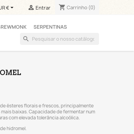
shopping_cart


Carrinho
(0)
UR €
Entrar
BREWMONK
SERPENTINAS
search
ROMEL
e ésteres florais e frescos, principalmente
 mais baixas. Capacidade de fermentar num
ras com elevada tolerância alcoólica.
 de hidromel.