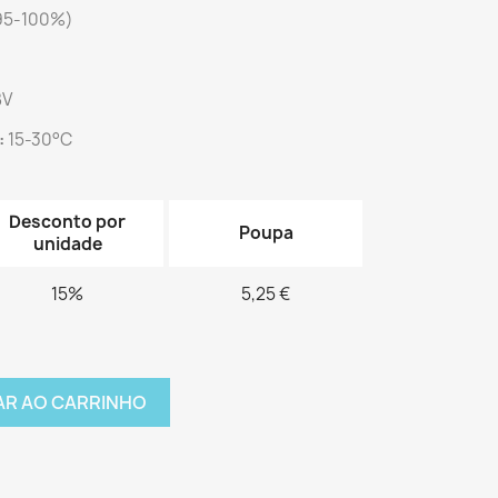
(95-100%)
BV
:
15-30°C
Desconto por
Poupa
unidade
15%
5,25 €
AR AO CARRINHO