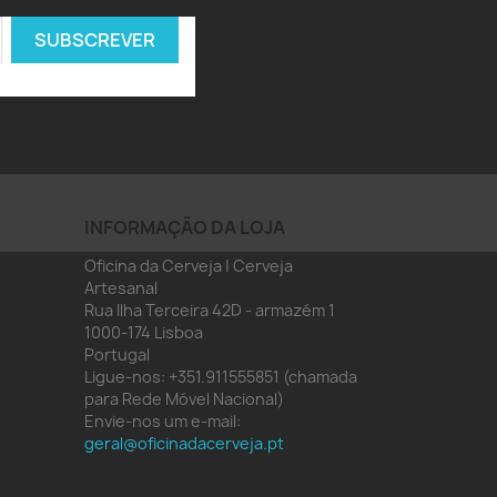
INFORMAÇÃO DA LOJA
Oficina da Cerveja | Cerveja
Artesanal
Rua Ilha Terceira 42D - armazém 1
1000-174 Lisboa
Portugal
Ligue-nos:
+351.911555851 (chamada
para Rede Móvel Nacional)
Envie-nos um e-mail:
geral@oficinadacerveja.pt