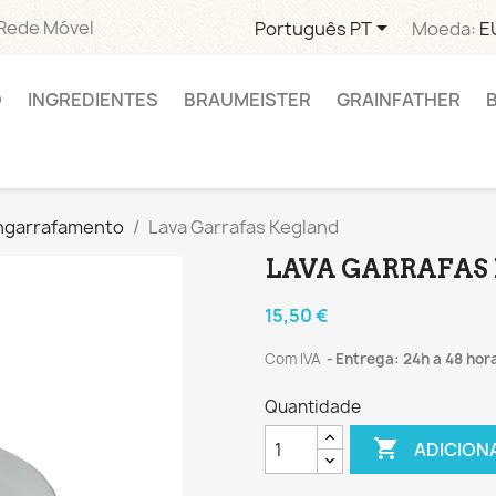

 Rede Móvel
Português PT
Moeda:
E
O
INGREDIENTES
BRAUMEISTER
GRAINFATHER
ngarrafamento
Lava Garrafas Kegland
LAVA GARRAFAS
15,50 €
Com IVA
Entrega: 24h a 48 hor
Quantidade

ADICION