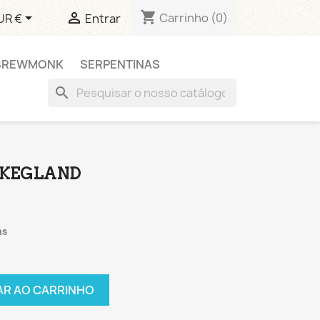
shopping_cart


Carrinho
(0)
UR €
Entrar
BREWMONK
SERPENTINAS
search
 KEGLAND
as
AR AO CARRINHO