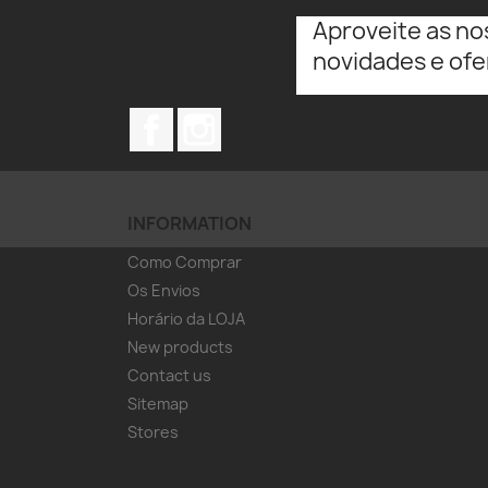
Aproveite as no
novidades e ofe
Facebook
Instagram
INFORMATION
Como Comprar
Os Envios
Horário da LOJA
New products
Contact us
Sitemap
Stores