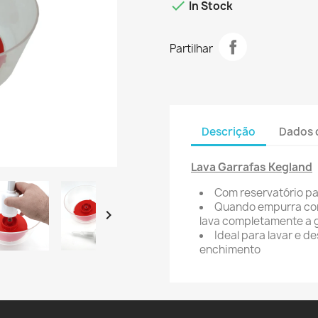

In Stock
Partilhar
Descrição
Dados 
Lava Garrafas Kegland
Com reservatório pa
Quando empurra com

lava completamente a 
Ideal para lavar e 
enchimento