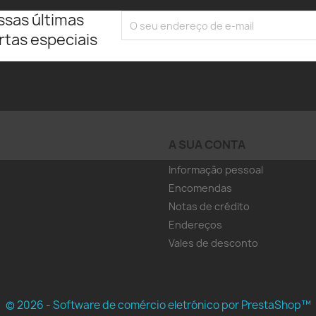
ssas últimas
rtas especiais
A SUA CONTA
Informação pessoal
Encomendas
Notas de crédito
Endereços
Vales de desconto
© 2026 - Software de comércio eletrónico por PrestaShop™