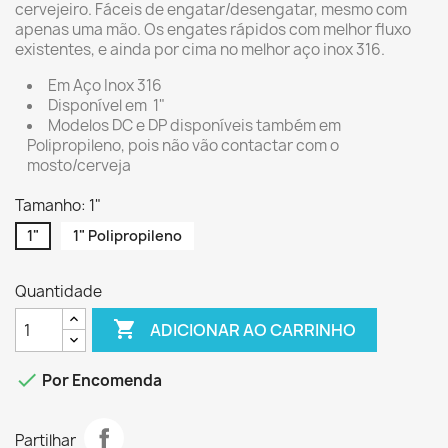
cervejeiro. Fáceis de engatar/desengatar, mesmo com
apenas uma mão. Os engates rápidos com melhor fluxo
existentes, e ainda por cima no melhor aço inox 316.
Em Aço Inox 316
Disponível em 1"
Modelos DC e DP disponíveis também em
Polipropileno, pois não vão contactar com o
mosto/cerveja
Tamanho: 1"
1"
1" Polipropileno
Quantidade

ADICIONAR AO CARRINHO

Por Encomenda
Partilhar