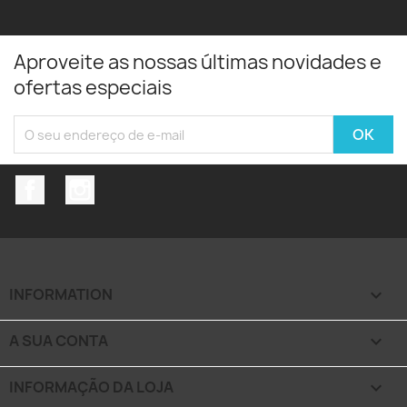
Aproveite as nossas últimas novidades e
ofertas especiais
Facebook
Instagram
INFORMATION

A SUA CONTA

INFORMAÇÃO DA LOJA
keyboard_arrow_down