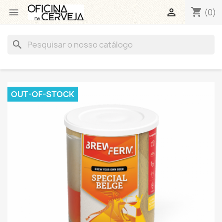
shopping_cart


(0)
search
OUT-OF-STOCK