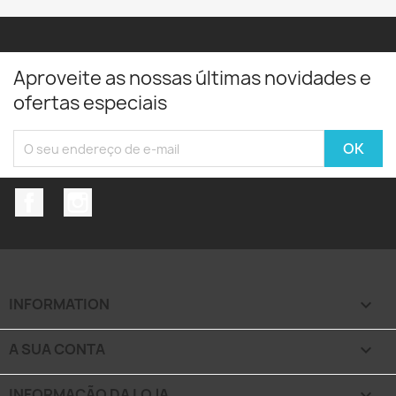
Aproveite as nossas últimas novidades e
ofertas especiais
Facebook
Instagram
INFORMATION

A SUA CONTA

INFORMAÇÃO DA LOJA
keyboard_arrow_down